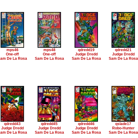
mps46
mps48
qdredd19
qdredd21
One-off
One-off
Judge Dredd
Judge Dredd
am De La Rosa
Sam De La Rosa
Sam De La Rosa
Sam De La Rosa
qdredd43
qdredd45
qdredd46
qslade17
Judge Dredd
Judge Dredd
Judge Dredd
Robo-Hunter
am De La Rosa
Sam De La Rosa
Sam De La Rosa
Sam De La Rosa