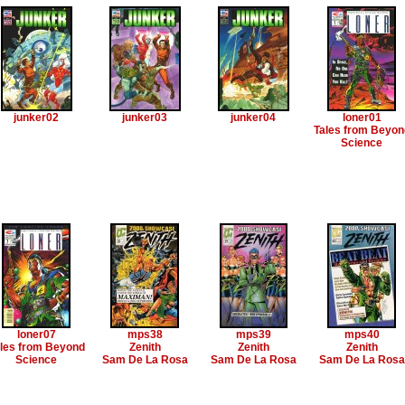
junker02
junker03
junker04
loner01
Tales from Beyon
Science
loner07
mps38
mps39
mps40
les from Beyond
Zenith
Zenith
Zenith
Science
Sam De La Rosa
Sam De La Rosa
Sam De La Rosa