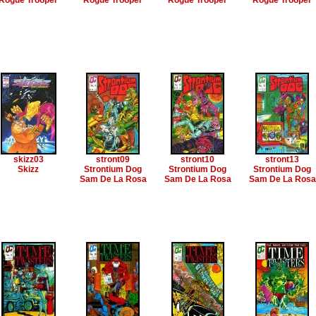
Rogue Trooper
Rogue Trooper
Rogue Trooper
Rogue Trooper
skizz03
stront09
stront10
stront13
Skizz
Strontium Dog
Strontium Dog
Strontium Dog
Sam De La Rosa
Sam De La Rosa
Sam De La Rosa