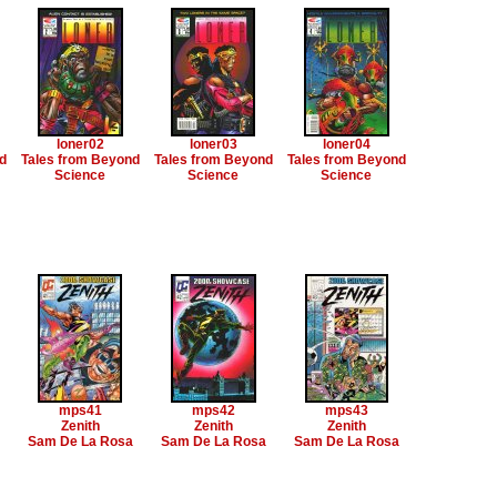
loner02
loner03
loner04
d
Tales from Beyond
Tales from Beyond
Tales from Beyond
Science
Science
Science
mps41
mps42
mps43
Zenith
Zenith
Zenith
Sam De La Rosa
Sam De La Rosa
Sam De La Rosa