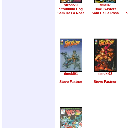
stront29
time07
Strontium Dog
Time Twisters
Sam De La Rosa
Sam De La Rosa
S
timekl01
timekl02
Steve Fastner
Steve Fastner