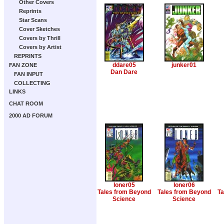
Other Covers
Reprints
Star Scans
Cover Sketches
Covers by Thrill
Covers by Artist
REPRINTS
ddare05
junker01
FAN ZONE
Dan Dare
FAN INPUT
COLLECTING
LINKS
CHAT ROOM
2000 AD FORUM
loner05
loner06
Tales from Beyond
Tales from Beyond
Ta
Science
Science