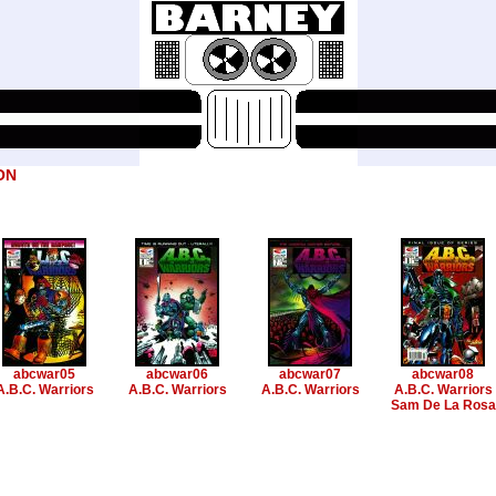
ON
abcwar05
abcwar06
abcwar07
abcwar08
A.B.C. Warriors
A.B.C. Warriors
A.B.C. Warriors
A.B.C. Warriors
Sam De La Rosa