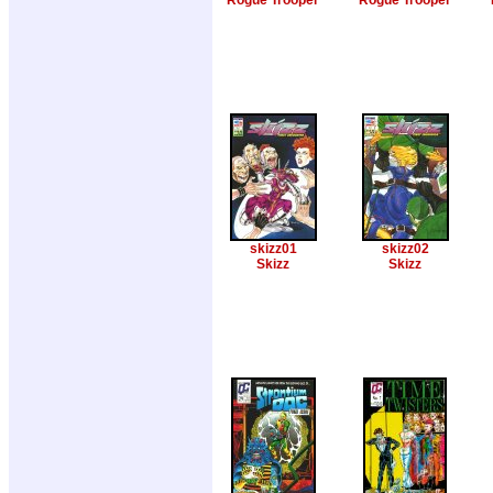
Rogue Trooper
Rogue Trooper
skizz01
skizz02
Skizz
Skizz