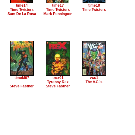
time14
time17
time18
Time Twisters
Time Twisters
Time Twisters
Sam De La Rosa
Mark Pennington
timekl07
trex01
vcs1
Tyranny Rex
The V.C.'s
Steve Fastner
Steve Fastner