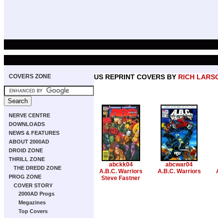
COVERS ZONE
US REPRINT COVERS BY
RICH LARS
NERVE CENTRE
DOWNLOADS
NEWS & FEATURES
ABOUT 2000AD
DROID ZONE
THRILL ZONE
abckk04
abcwar04
THE DREDD ZONE
A.B.C. Warriors
A.B.C. Warriors
PROG ZONE
Steve Fastner
COVER STORY
2000AD Progs
Megazines
Top Covers