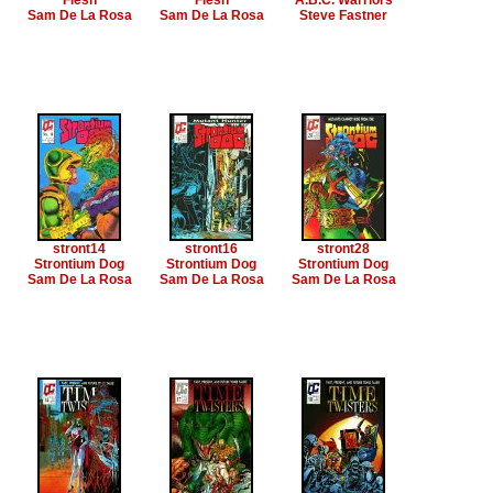
Flesh
Flesh
A.B.C. Warriors
Sam De La Rosa
Sam De La Rosa
Steve Fastner
stront14
stront16
stront28
Strontium Dog
Strontium Dog
Strontium Dog
Sam De La Rosa
Sam De La Rosa
Sam De La Rosa