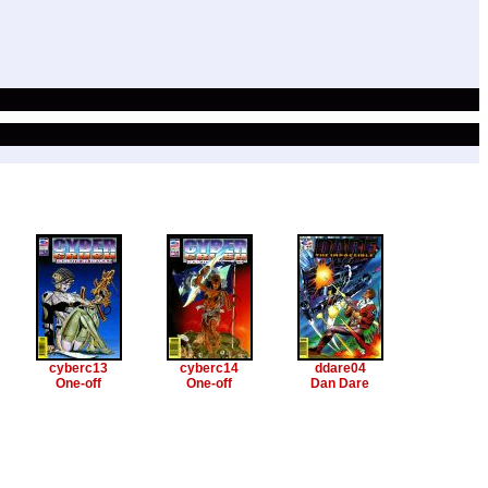
cyberc13
cyberc14
ddare04
One-off
One-off
Dan Dare