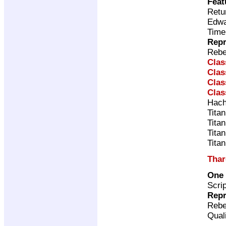
Feat
Retu
Edwa
Time
Repr
Rebe
Clas
Clas
Clas
Clas
Hach
Tita
Tita
Tita
Tita
Thar
One 
Scri
Repr
Rebe
Qual